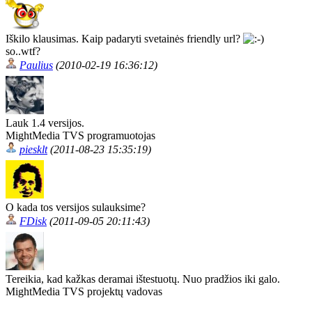
Iškilo klausimas. Kaip padaryti svetainės friendly url?
so..wtf?
Paulius
(2010-02-19 16:36:12)
Lauk 1.4 versijos.
MightMedia TVS programuotojas
piesklt
(2011-08-23 15:35:19)
O kada tos versijos sulauksime?
FDisk
(2011-09-05 20:11:43)
Tereikia, kad kažkas deramai ištestuotų. Nuo pradžios iki galo.
MightMedia TVS projektų vadovas