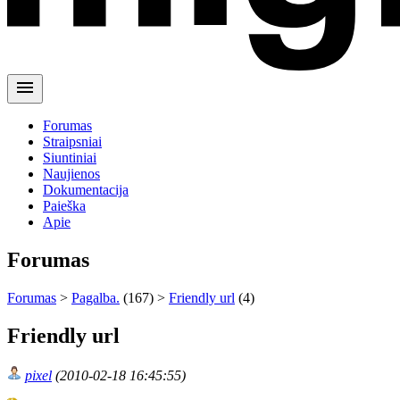
menu
Forumas
Straipsniai
Siuntiniai
Naujienos
Dokumentacija
Paieška
Apie
Forumas
Forumas
>
Pagalba.
(167) >
Friendly url
(4)
Friendly url
pixel
(2010-02-18 16:45:55)