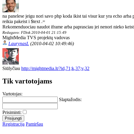
na panelese jeigu nori savo php koda ikist tai visur kur yra echo arba p
reikia pakeist i $text .=
Rekomenduociau naudot iframe arba paprasciau jei nenori nieko keist, i
Redagavo: FDisk 2010-04-01 21:15:49
MightMedia TVS projektų vadovas
LaurynasL
(2010-04-02 10:49:46)
Siūlyčiau
http://mightmedia.lt/?id,71;k,37;v,32
Tik vartotojams
Vartotojas:
Slaptažodis:
Prisiminti:
Registracija
Pamiršau