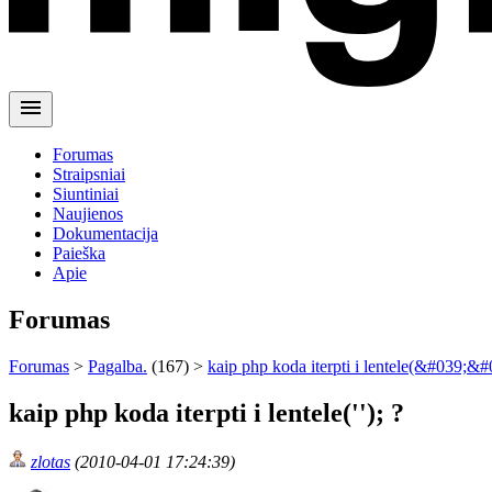
menu
Forumas
Straipsniai
Siuntiniai
Naujienos
Dokumentacija
Paieška
Apie
Forumas
Forumas
>
Pagalba.
(167) >
kaip php koda iterpti i lentele(&#039;&#
kaip php koda iterpti i lentele(''); ?
zlotas
(2010-04-01 17:24:39)