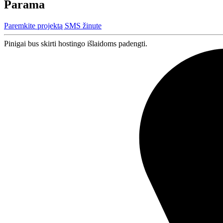
Parama
Paremkite projektą SMS žinute
Pinigai bus skirti hostingo išlaidoms padengti.