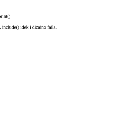
rint()
nclude() idek i dizaino faila.