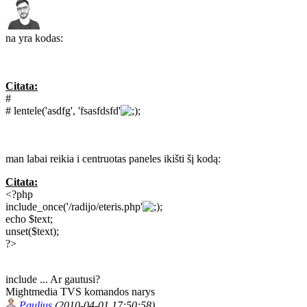
na yra kodas:
Citata:
#
# lentele('asdfg', 'fsasfdsfd'
;
man labai reikia i centruotas paneles ikišti šį kodą:
Citata:
<?php
include_once('/radijo/eteris.php'
;
echo $text;
unset($text);
?>
include ... Ar gautusi?
Mightmedia TVS komandos narys
Paulius
(2010-04-01 17:50:58)