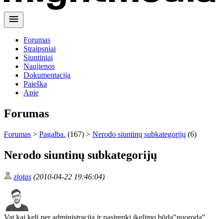
menu
Forumas
Straipsniai
Siuntiniai
Naujienos
Dokumentacija
Paieška
Apie
Forumas
Forumas
>
Pagalba.
(167) >
Nerodo siuntinų subkategorijų
(6)
Nerodo siuntinų subkategorijų
zlotas
(2010-04-22 19:46:04)
Vat kai keli per administraciją ir pasirenki ikelimo būdą"nuorodą"