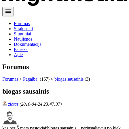
menu
Forumas
Straipsniai
Siuntiniai
Naujienos
Dokumentacija
Paieška
Apie
Forumas
Forumas
>
Pagalba.
(167) >
blogas sausainis
(3)
blogas sausainis
zlotas
(2010-04-24 23:47:37)
kas per Š metą pastoviai:blogas sausainis... perinstaliavau po kiek