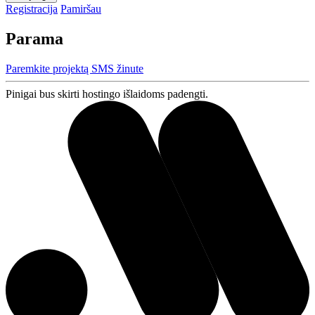
Registracija
Pamiršau
Parama
Paremkite projektą SMS žinute
Pinigai bus skirti hostingo išlaidoms padengti.