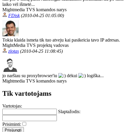
laiko vėl išmetė...
Mightmedia TVS komandos narys
FDisk
(2010-04-25 01:05:00)
Tokia klaida ismeta tik tuo atveju kai pasikeicia tavo IP adresas.
MightMedia TVS projektų vadovas
zlotas
(2010-04-25 11:08:45)
jo naršiau su proxybrowser'iu
dėkui
logiška...
Mightmedia TVS komandos narys
Tik vartotojams
Vartotojas:
Slaptažodis:
Prisiminti: