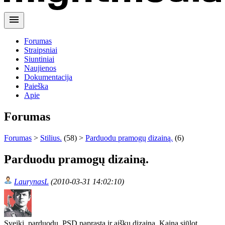
menu
Forumas
Straipsniai
Siuntiniai
Naujienos
Dokumentacija
Paieška
Apie
Forumas
Forumas
>
Stilius.
(58) >
Parduodu pramogų dizainą.
(6)
Parduodu pramogų dizainą.
LaurynasL
(2010-03-31 14:02:10)
Sveiki, parduodu .PSD paprastą ir aiškų dizainą. Kainą siūlot