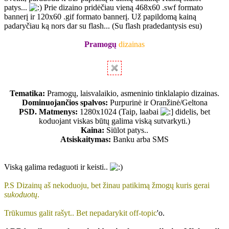
patys...
Prie dizaino pridėčiau vieną 468x60 .swf formato
bannerį ir 120x60 .gif formato bannerį. Už papildomą kainą
padaryčiau ką nors dar su flash... (Su flash pradedantysis esu)
Pramogų
dizainas
Tematika:
Pramogų, laisvalaikio, asmeninio tinklalapio dizainas.
Dominuojančios spalvos:
Purpurinė ir Oranžinė/Geltona
PSD. Matmenys:
1280x1024 (Taip, laabai
didelis, bet
koduojant viskas būtų galima viską sutvarkyti.)
Kaina:
Siūlot patys..
Atsiskaitymas:
Banku arba SMS
Viską galima redaguoti ir keisti..
P.S Dizainų aš nekoduoju, bet žinau patikimą žmogų kuris gerai
sukoduotų
.
Trūkumus galit rašyt.. Bet nepadarykit off-topic
'o.