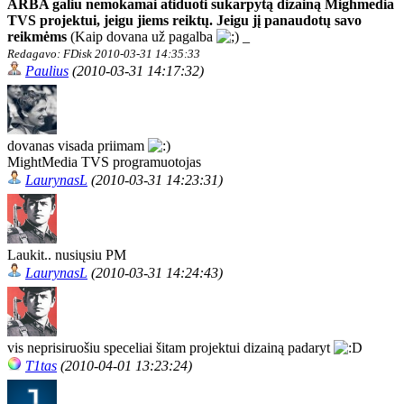
ARBA galiu nemokamai atiduoti sukarpytą dizainą Mighmedia
TVS projektui, jeigu jiems reiktų. Jeigu jį panaudotų savo
reikmėms
(Kaip dovana už pagalba
_
Redagavo: FDisk 2010-03-31 14:35:33
Paulius
(2010-03-31 14:17:32)
dovanas visada priimam
MightMedia TVS programuotojas
LaurynasL
(2010-03-31 14:23:31)
Laukit.. nusiųsiu PM
LaurynasL
(2010-03-31 14:24:43)
vis neprisiruošiu speceliai šitam projektui dizainą padaryt
T1tas
(2010-04-01 13:23:24)