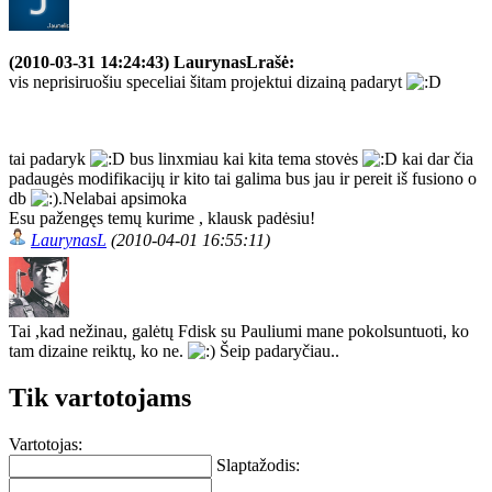
(2010-03-31 14:24:43) LaurynasLrašė:
vis neprisiruošiu speceliai šitam projektui dizainą padaryt
tai padaryk
bus linxmiau kai kita tema stovės
kai dar čia
padaugės modifikacijų ir kito tai galima bus jau ir pereit iš fusiono o
db
.Nelabai apsimoka
Esu pažengęs temų kurime , klausk padėsiu!
LaurynasL
(2010-04-01 16:55:11)
Tai ,kad nežinau, galėtų Fdisk su Pauliumi mane pokolsuntuoti, ko
tam dizaine reiktų, ko ne.
Šeip padaryčiau..
Tik vartotojams
Vartotojas:
Slaptažodis: