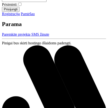
Prisiminti:
Registracija
Pamiršau
Parama
Paremkite projektą SMS žinute
Pinigai bus skirti hostingo išlaidoms padengti.