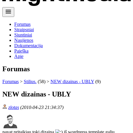
menu
Forumas
Straipsniai
Siuntiniai
Naujienos
Dokumentacija
Paieška
Apie
Forumas
Forumas
>
Stilius.
(58) >
NEW dizainas - UBLY
(9)
NEW dizainas - UBLY
zlotas
(2010-04-23 21:34:37)
navat pritaikiau tokį dizainą
iš wordpress template galiu