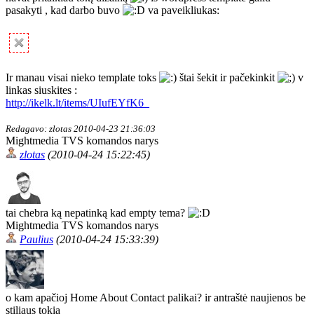
pasakyti , kad darbo buvo
va paveikliukas:
Ir manau visai nieko template toks
štai šekit ir pačekinkit
v
linkas siuskites :
http://ikelk.lt/items/UIufEYfK6_
Redagavo: zlotas 2010-04-23 21:36:03
Mightmedia TVS komandos narys
zlotas
(2010-04-24 15:22:45)
tai chebra ką nepatinką kad empty tema?
Mightmedia TVS komandos narys
Paulius
(2010-04-24 15:33:39)
o kam apačioj Home About Contact palikai? ir antraštė naujienos be
stiliaus tokia