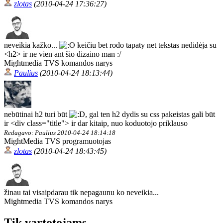
zlotas
(2010-04-24 17:36:27)
neveikia kažko...
keičiu bet rodo tapaty net tekstas nedidėja su
<h2> ir ne vien ant šio dizaino man :/
Mightmedia TVS komandos narys
Paulius
(2010-04-24 18:13:44)
nebūtinai h2 turi būt
, gal ten h2 dydis su css pakeistas gali būt
ir <div class="title"> ir dar kitaip, nuo koduotojo priklauso
Redagavo: Paulius 2010-04-24 18:14:18
MightMedia TVS programuotojas
zlotas
(2010-04-24 18:43:45)
žinau tai visaipdarau tik nepagaunu ko neveikia...
Mightmedia TVS komandos narys
Tik vartotojams